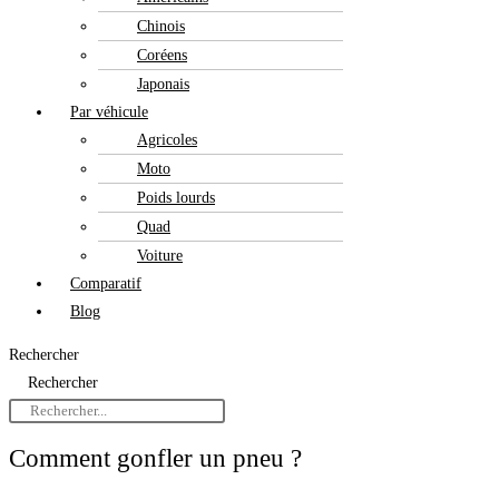
Chinois
Coréens
Japonais
Par véhicule
Agricoles
Moto
Poids lourds
Quad
Voiture
Comparatif
Blog
Rechercher
Rechercher
Comment gonfler un pneu ?