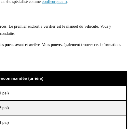
r un site spécialisé comme
gonfleurpneu.fr
.
rces. Le premier endroit à vérifier est le manuel du véhicule. Vous y
 conduite.
on des pneus avant et arrière. Vous pouvez également trouver ces informations
recommandée (arrière)
9 psi)
2 psi)
4 psi)