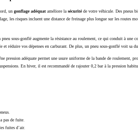
bord, un
gonflage adéquat
améliore la
sécurité
de votre véhicule. Des pneus bie
lage, les risques incluent une distance de freinage plus longue sur les routes m
n pneu sous-gonflé augmente la résistance au roulement, ce qui conduit à une c
 et réduire vos dépenses en carburant. De plus, un pneu sous-gonflé voit sa dur
Une pression adéquate permet une usure uniforme de la bande de roulement, prol
uspensions. En hiver, il est recommandé de rajouter 0,2 bar à la pression habitu
pneus.
a pas de fuite.
es fuites d’air.