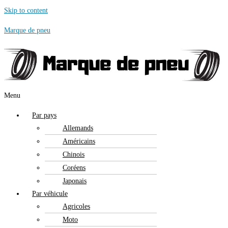
Skip to content
Marque de pneu
Menu
Par pays
Allemands
Américains
Chinois
Coréens
Japonais
Par véhicule
Agricoles
Moto