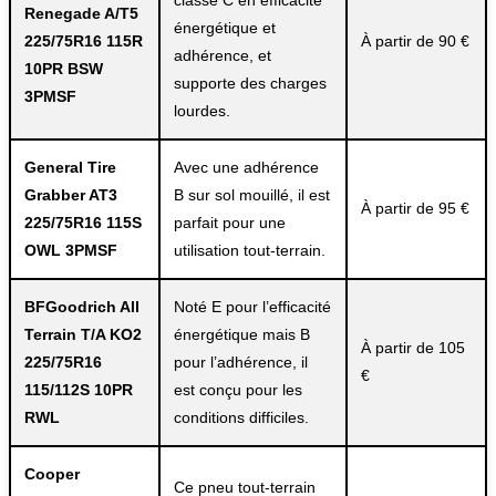
classe C en efficacité
Renegade A/T5
énergétique et
225/75R16 115R
À partir de 90 €
adhérence, et
10PR BSW
supporte des charges
3PMSF
lourdes.
General Tire
Avec une adhérence
Grabber AT3
B sur sol mouillé, il est
À partir de 95 €
225/75R16 115S
parfait pour une
OWL 3PMSF
utilisation tout-terrain.
BFGoodrich All
Noté E pour l’efficacité
Terrain T/A KO2
énergétique mais B
À partir de 105
225/75R16
pour l’adhérence, il
€
115/112S 10PR
est conçu pour les
RWL
conditions difficiles.
Cooper
Ce pneu tout-terrain