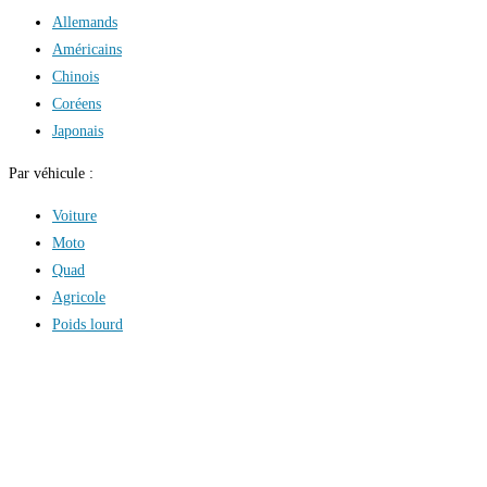
Allemands
Américains
Chinois
Coréens
Japonais
Par véhicule :
Voiture
Moto
Quad
Agricole
Poids lourd