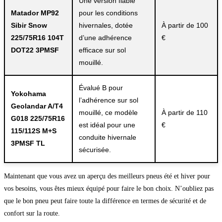
Une version fiable
Matador MP92
pour les conditions
Sibir Snow
hivernales, dotée
À partir de 100
225/75R16 104T
d’une adhérence
€
DOT22 3PMSF
efficace sur sol
mouillé.
Évalué B pour
Yokohama
l’adhérence sur sol
Geolandar A/T4
mouillé, ce modèle
À partir de 110
G018 225/75R16
est idéal pour une
€
115/112S M+S
conduite hivernale
3PMSF TL
sécurisée.
Maintenant que vous avez un aperçu des meilleurs pneus été et hiver pour
vos besoins, vous êtes mieux équipé pour faire le bon choix. N’oubliez pas
que le bon pneu peut faire toute la différence en termes de sécurité et de
confort sur la route.