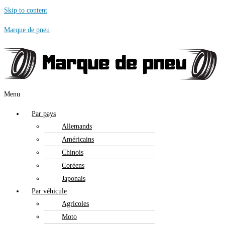
Skip to content
Marque de pneu
Menu
Par pays
Allemands
Américains
Chinois
Coréens
Japonais
Par véhicule
Agricoles
Moto