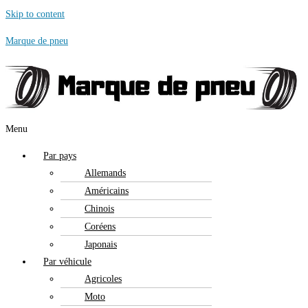
Skip to content
Marque de pneu
Menu
Par pays
Allemands
Américains
Chinois
Coréens
Japonais
Par véhicule
Agricoles
Moto