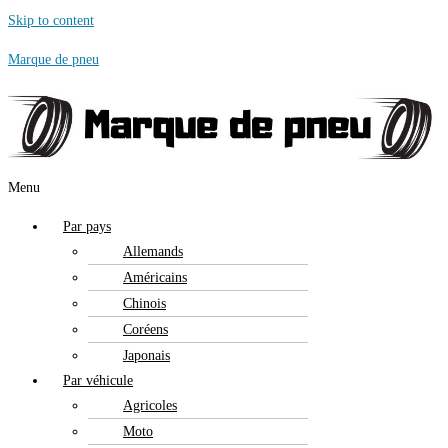
Skip to content
Marque de pneu
Menu
Par pays
Allemands
Américains
Chinois
Coréens
Japonais
Par véhicule
Agricoles
Moto