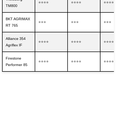
⭐⭐⭐⭐
⭐⭐⭐⭐
⭐⭐⭐⭐
TM800
BKT AGRIMAX
⭐⭐⭐
⭐⭐⭐
⭐⭐⭐
RT 765
Alliance 354
⭐⭐⭐⭐
⭐⭐⭐⭐
⭐⭐⭐⭐
Agriflex IF
Firestone
⭐⭐⭐⭐
⭐⭐⭐⭐
⭐⭐⭐⭐
Performer 85