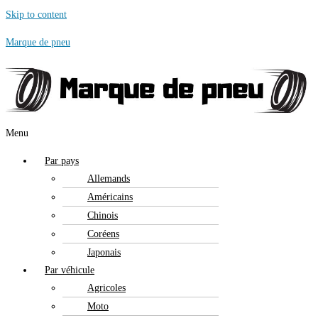
Skip to content
Marque de pneu
Menu
Par pays
Allemands
Américains
Chinois
Coréens
Japonais
Par véhicule
Agricoles
Moto