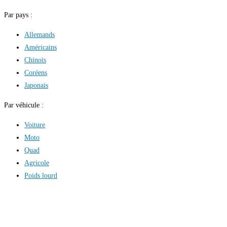
Par pays :
Allemands
Américains
Chinois
Coréens
Japonais
Par véhicule :
Voiture
Moto
Quad
Agricole
Poids lourd