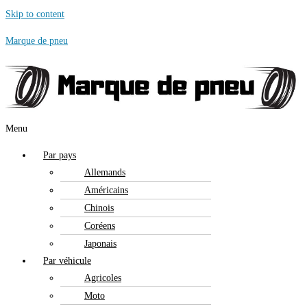
Skip to content
Marque de pneu
Menu
Par pays
Allemands
Américains
Chinois
Coréens
Japonais
Par véhicule
Agricoles
Moto