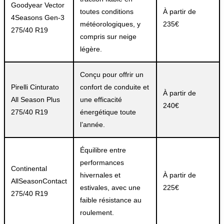
Goodyear Vector
toutes conditions
À partir de
4Seasons Gen-3
météorologiques, y
235€
275/40 R19
compris sur neige
légère.
Conçu pour offrir un
Pirelli Cinturato
confort de conduite et
À partir de
All Season Plus
une efficacité
240€
275/40 R19
énergétique toute
l’année.
Équilibre entre
performances
Continental
hivernales et
À partir de
AllSeasonContact
estivales, avec une
225€
275/40 R19
faible résistance au
roulement.