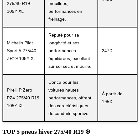
275/40 R19
mouillées,
105Y XL
performances en
freinage.
Réputé pour sa
Michelin Pilot
longévité et ses
Sport 5 275/40
performances
247€
ZR19 105Y XL
équilibrées, excellent
sur sol sec et mouillé.
Conçu pour les
Pirelli P Zero
voitures hautes
À partir de
PZ4 275/40 R19
performances, offrant
195€
105Y XL
des caractéristiques
de conduite sportive.
TOP 5 pneus hiver 275/40 R19 ❄️