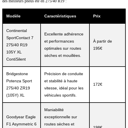
des meilleurs pneus été en 275/40 R19 :
Modèle
Caractéristiques
Prix
Continental
Excellente adhérence
SportContact 7
et performances
À partir de
275/40 R19
optimales sur routes
195€
105Y XL
sèches et mouillées.
ContiSilent
Bridgestone
Précision de conduite
Potenza Sport
et stabilité à haute
172€
275/40 ZR19
vitesse, idéal pour les
(105Y) XL
véhicules sportifs.
Maniabilité
Goodyear Eagle
exceptionnelle sur
F1 Asymmetric 6
routes sèches et
198€