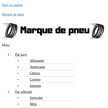
Skip to content
Marque de pneu
Menu
Par pays
Allemands
Américains
Chinois
Coréens
Japonais
Par véhicule
Agricoles
Moto