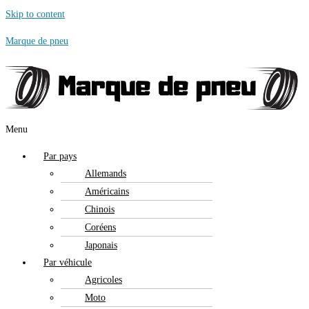
Skip to content
Marque de pneu
Menu
Par pays
Allemands
Américains
Chinois
Coréens
Japonais
Par véhicule
Agricoles
Moto